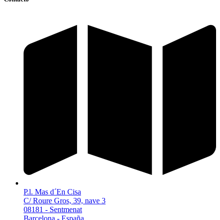
P.l. Mas d´En Cisa
C/ Roure Gros, 39, nave 3
08181 - Sentmenat
Barcelona - España