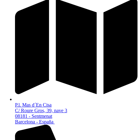
P.l. Mas d´En Cisa
C/ Roure Gros, 39, nave 3
08181 - Sentmenat
Barcelona - España