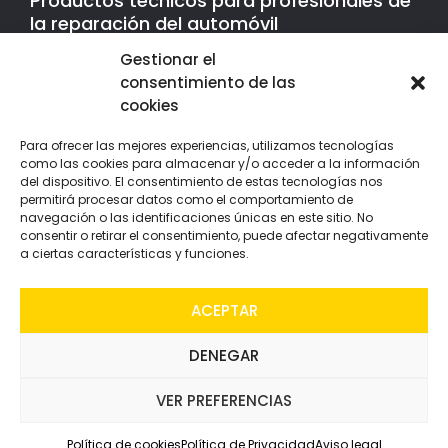
Productos técnicos para profesionales de
la reparación del automóvil
Gestionar el
Contacto
consentimiento de las
cookies
P.l. Mas d´En Cisa
C/ Roure Gros, 39, nave 3
Para ofrecer las mejores experiencias, utilizamos tecnologías
08181 - Sentmenat
como las cookies para almacenar y/o acceder a la información
Barcelona - España
del dispositivo. El consentimiento de estas tecnologías nos
permitirá procesar datos como el comportamiento de
938 62 50 39
navegación o las identificaciones únicas en este sitio. No
consentir o retirar el consentimiento, puede afectar negativamente
info@huplex.com
a ciertas características y funciones.
ACEPTAR
DENEGAR
VER PREFERENCIAS
Aviso Legal
Política de cookies
Copyright ©
Política de privacidad
Huplex.com
Política de cookies
Política de Privacidad
Aviso legal