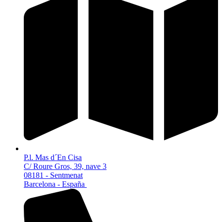
P.l. Mas d´En Cisa
C/ Roure Gros, 39, nave 3
08181 - Sentmenat
Barcelona - España