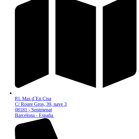
P.l. Mas d´En Cisa
C/ Roure Gros, 39, nave 3
08181 - Sentmenat
Barcelona - España