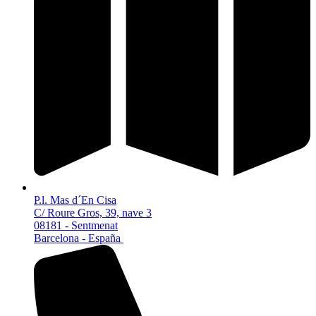
P.l. Mas d´En Cisa
C/ Roure Gros, 39, nave 3
08181 - Sentmenat
Barcelona - España