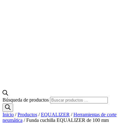
Búsqueda de productos
Inicio
/
Productos
/
EQUALIZER
/
Herramientas de corte
neumática
/ Funda cuchilla EQUALIZER de 100 mm