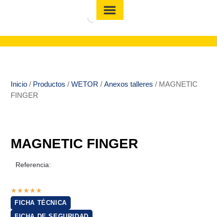
Inicio
/
Productos
/
WETOR
/
Anexos talleres
/ MAGNETIC
FINGER
MAGNETIC FINGER
Referencia:
★
★
★
★
★
FICHA TÉCNICA
FICHA DE SEGURIDAD