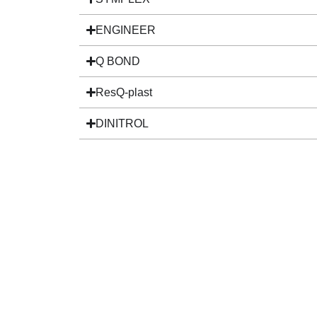
ENGINEER
Q BOND
ResQ-plast
DINITROL