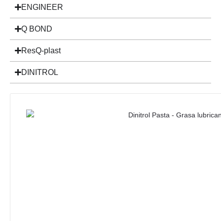
ENGINEER
Q BOND
ResQ-plast
DINITROL