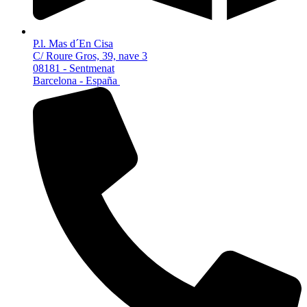
P.l. Mas d´En Cisa
C/ Roure Gros, 39, nave 3
08181 - Sentmenat
Barcelona - España