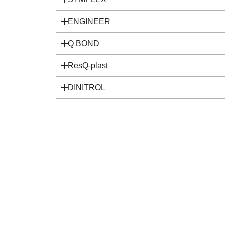
ENGINEER
Q BOND
ResQ-plast
DINITROL