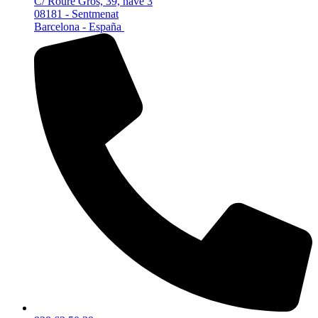
C/ Roure Gros, 39, nave 3
08181 - Sentmenat
Barcelona - España