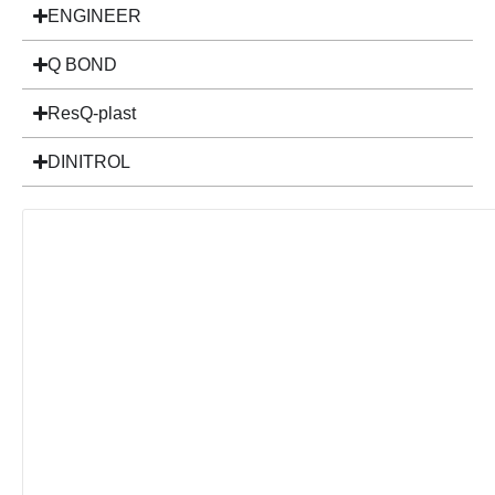
ENGINEER
Q BOND
ResQ-plast
DINITROL